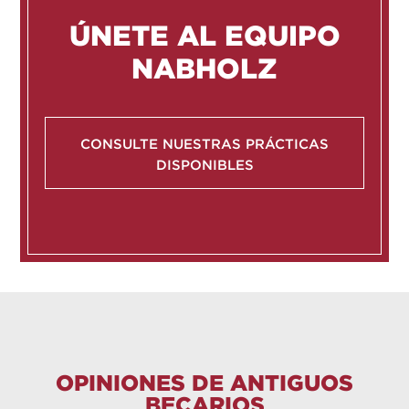
de Oklahoma |
de empleo
Universidad de Tennessee en Chattanooga
ÚNETE AL EQUIPO
|
de CECS
NABHOLZ
|
Universidad de Oklahoma |
CONSULTE NUESTRAS PRÁCTICAS
en diseño
DISPONIBLES
OPINIONES DE ANTIGUOS
BECARIOS