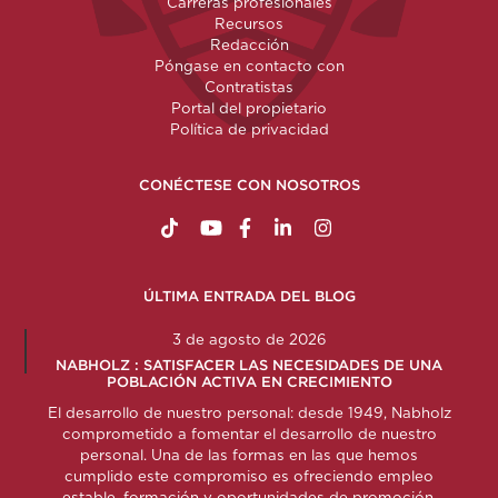
Carreras profesionales
Recursos
Redacción
Póngase en contacto con
Contratistas
Portal del propietario
Política de privacidad
CONÉCTESE CON NOSOTROS
https://www.tiktok.com/@nabholzconstructio
http://www.youtube.com/nabholzconstru
http://www.facebook.com/nabholz
http://www.linkedin.com/comp
http://www.instagram.c
ÚLTIMA ENTRADA DEL BLOG
3 de agosto de 2026
NABHOLZ : SATISFACER LAS NECESIDADES DE UNA
POBLACIÓN ACTIVA EN CRECIMIENTO
El desarrollo de nuestro personal: desde 1949, Nabholz
comprometido a fomentar el desarrollo de nuestro
personal. Una de las formas en las que hemos
cumplido este compromiso es ofreciendo empleo
estable, formación y oportunidades de promoción.