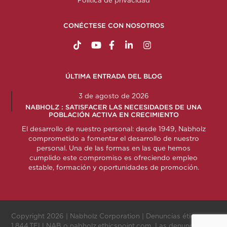
CONÉCTESE CON NOSOTROS
https://www.tiktok.com/@nabholzconstructio
http://www.youtube.com/nabholzconstru
http://www.facebook.com/nabholz
http://www.linkedin.com/comp
http://www.instagram.c
ÚLTIMA ENTRADA DEL BLOG
3 de agosto de 2026
NABHOLZ : SATISFACER LAS NECESIDADES DE UNA
POBLACIÓN ACTIVA EN CRECIMIENTO
El desarrollo de nuestro personal: desde 1949, Nabholz
comprometido a fomentar el desarrollo de nuestro
personal. Una de las formas en las que hemos
cumplido este compromiso es ofreciendo empleo
estable, formación y oportunidades de promoción.
Copyright 2026 |
Nabholz Corporation
| Denuncias éticas:
1.844.TELLNAB
o
nabholz.ethicspoint.com
. Las denuncias