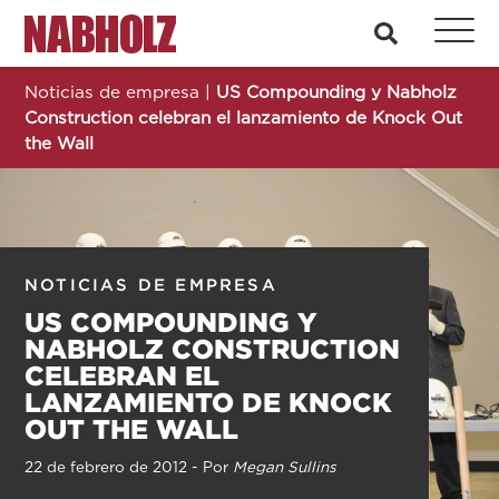
Nabholz Construction Corporation
busque en
Noticias de empresa
|
US Compounding y Nabholz
Construction celebran el lanzamiento de Knock Out
the Wall
NOTICIAS DE EMPRESA
US COMPOUNDING Y
NABHOLZ CONSTRUCTION
CELEBRAN EL
LANZAMIENTO DE KNOCK
OUT THE WALL
22 de febrero de 2012 - Por
Megan Sullins