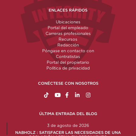
ENLACES RÁPIDOS
Ubicaciones
Portal del empleado
Carreras profesionales
Recursos
Redacción
Póngase en contacto con
Contratistas
Portal del propietario
Política de privacidad
CONÉCTESE CON NOSOTROS
https://www.tiktok.com/@nabholzconstructio
http://www.youtube.com/nabholzconstru
http://www.facebook.com/nabholz
http://www.linkedin.com/comp
http://www.instagram.c
ÚLTIMA ENTRADA DEL BLOG
3 de agosto de 2026
NABHOLZ : SATISFACER LAS NECESIDADES DE UNA