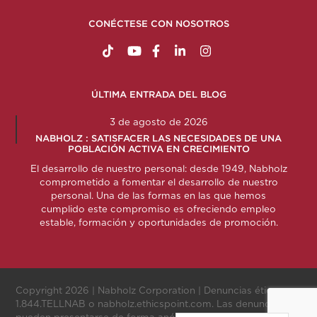
CONÉCTESE CON NOSOTROS
https://www.tiktok.com/@nabholzconstructio
http://www.youtube.com/nabholzconstru
http://www.facebook.com/nabholz
http://www.linkedin.com/comp
http://www.instagram.c
ÚLTIMA ENTRADA DEL BLOG
3 de agosto de 2026
NABHOLZ : SATISFACER LAS NECESIDADES DE UNA
POBLACIÓN ACTIVA EN CRECIMIENTO
El desarrollo de nuestro personal: desde 1949, Nabholz
comprometido a fomentar el desarrollo de nuestro
personal. Una de las formas en las que hemos
cumplido este compromiso es ofreciendo empleo
estable, formación y oportunidades de promoción.
Copyright 2026 |
Nabholz Corporation
| Denuncias éticas:
1.844.TELLNAB
o
nabholz.ethicspoint.com
. Las denuncias
pueden presentarse de forma anónima.